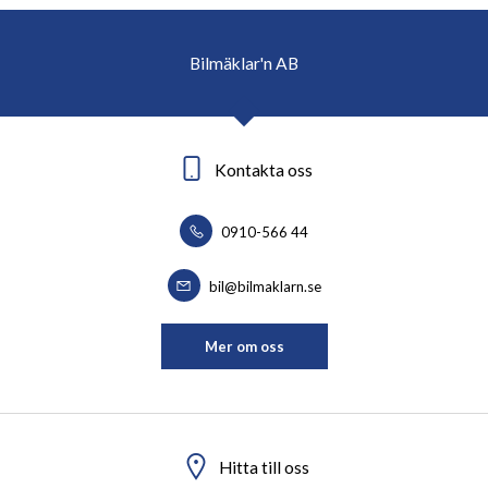
Bilmäklar'n AB
Kontakta oss
0910-566 44
bil@bilmaklarn.se
Mer om oss
Hitta till oss