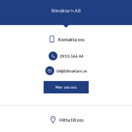
Bilmäklar'n AB
Kontakta oss
0910-566 44
bil@bilmaklarn.se
Mer om oss
Hitta till oss