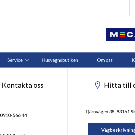
Service
Husvagnsbutiken
Om oss
K
Kontakta oss
Hitta till 
Tjärnvägen 38, 93161 Sk
0910-566 44
Vägbeskrivnin