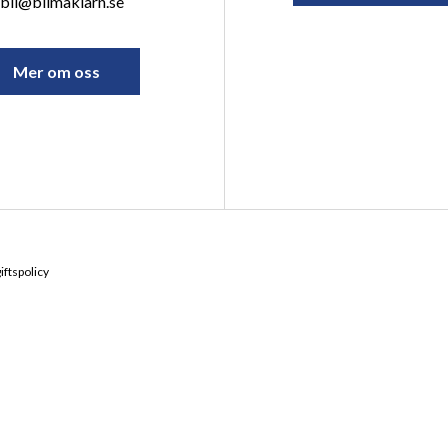
bil@bilmaklarn.se
Mer om oss
ftspolicy