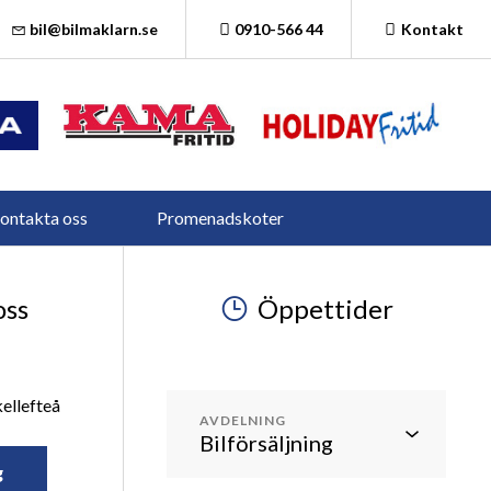
bil@bilmaklarn.se
0910-566 44
Kontakt
ontakta oss
Promenadskoter
oss
Öppettider
ellefteå
AVDELNING
g