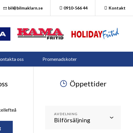
bil@bilmaklarn.se
0910-566 44
Kontakt
ontakta oss
Promenadskoter
oss
Öppettider
ellefteå
AVDELNING
g