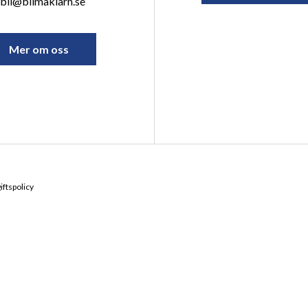
bil@bilmaklarn.se
Mer om oss
ftspolicy