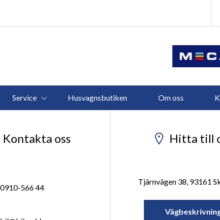
Service
Husvagnsbutiken
Om oss
K
Kontakta oss
Hitta till 
Tjärnvägen 38, 93161 Sk
0910-566 44
Vägbeskrivnin